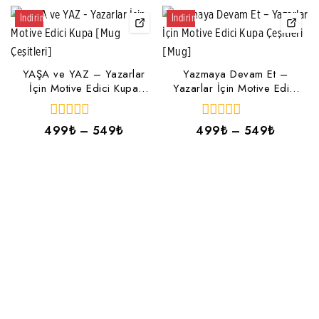
üzerinden
İndirim!
İndirim!
YAŞA ve YAZ – Yazarlar
Yazmaya Devam Et –
İçin Motive Edici Kupa
Yazarlar İçin Motive Edici
[Mug Çeşitleri]
Kupa Çeşitleri [Mug]
0
0
499
₺
–
549
₺
499
₺
–
549
₺
5
5
üzerinden
üzerinden